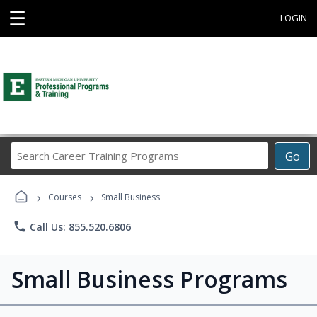
☰
LOGIN
Search
Go
Career
Training
›
›
Programs
Courses
Small Business
phone
Call Us: 855.520.6806
Small Business Programs