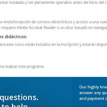
star instalado y ser plenamente operativo antes del inicio del c
e envío/recepción de correos electrónicos y acceso a una cue
 requiere Adobe Acrobat Reader o un visor basado en navegador
s didácticos:
a este curso están incluidos en la inscripción y estarán disponi
ra realizar este programa.
Our highly kno
answer any qu
 questions.
and payment o
to help.