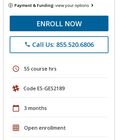
Payment & Funding:
view your options
ENROLL NOW
Call Us: 855.520.6806
phone
schedule
55 course hrs
Code ES-GES2189
calendar_today
3 months
grid_on
Open enrollment