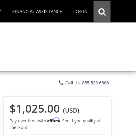
Y
FINANCIAL ASSISTANCE
LOGIN
phone
Call Us: 855.520.6806
$1,025.00
(USD)
Affirm
Pay over time with
. See if you qualify at
checkout.