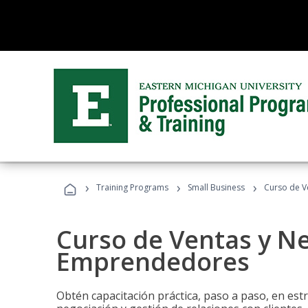
›
›
›
Training Programs
Small Business
Curso de V
Curso de Ventas y N
Emprendedores
Obtén capacitación práctica, paso a paso, en estr