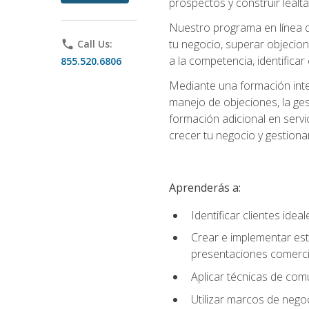
prospectos y construir lealta
Nuestro programa en línea d
tu negocio, superar objecion
phone
Call Us:
a la competencia, identificar
855.520.6806
Mediante una formación integ
manejo de objeciones, la ges
formación adicional en servic
crecer tu negocio y gestiona
Aprenderás a:
Identificar clientes ide
Crear e implementar est
presentaciones comerci
Aplicar técnicas de com
Utilizar marcos de negoc