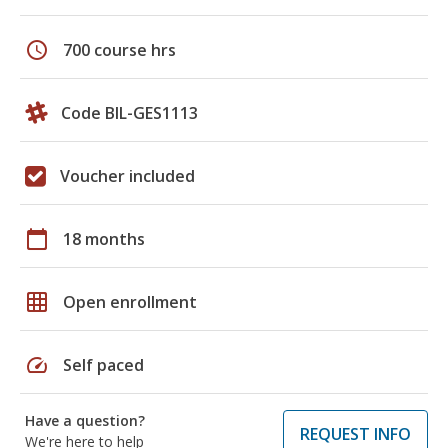
schedule
700 course hrs
Code BIL-GES1113
Voucher included
calendar_today
18 months
grid_on
Open enrollment
speed
Self paced
Have a question?
REQUEST INFO
We're here to help