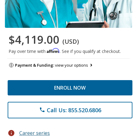
$4,119.00
(USD)
Affirm
Pay over time with
. See if you qualify at checkout.
Payment & Funding:
view your options
ENROLL NOW
Call Us: 855.520.6806
phone
info
Career series