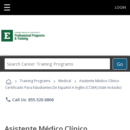
☰
LOGIN
Search
Go
Career
Training
›
›
›
Programs
Training Programs
Medical
Asistente Médico Clínico
Certificado Para Estudiantes De Español A Inglés (CCMA) (Vale Incluido)
phone
Call Us: 855.520.6806
Asistente Médico Clínico