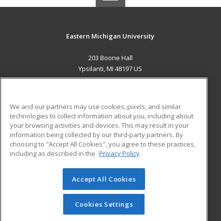
Eastern Michigan University
203 Boone Hall
Ypsilanti, MI 48197 US
MAIN CONTENT
Career Training
We and our partners may use cookies, pixels, and similar
technologies to collect information about you, including about
ADDITIONAL RESOURCES
your browsing activities and devices. This may result in your
information being collected by our third-party partners. By
Military
Student Blog
choosing to "Accept All Cookies", you agree to these practices,
Financial Assistance
including as described in the
Privacy Policy
Help
Accept All Cookies
© 2026 ed2go, a division of Cengage Learning. All rights
reserved. The material on this site cannot be reproduced or
redistributed unless you have obtained prior written
Cookies Settings
permission from Cengage Learning.
Privacy Policy