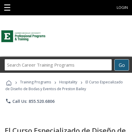
☰
LOGIN
Search
Go
Career
Training
›
›
›
Programs
Training Programs
Hospitality
El Curso Especializado
de Diseño de Bodas y Eventos de Preston Bailey
phone
Call Us: 855.520.6806
El Curso Especializado de Diseño de