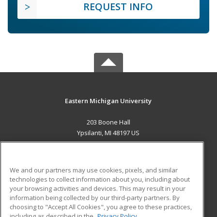
REQUEST INFO
Eastern Michigan University
203 Boone Hall
Ypsilanti, MI 48197 US
MAIN CONTENT
Career Training
We and our partners may use cookies, pixels, and similar
technologies to collect information about you, including about
ADDITIONAL RESOURCES
your browsing activities and devices. This may result in your
information being collected by our third-party partners. By
Military
Student Blog
choosing to "Accept All Cookies", you agree to these practices,
Financial Assistance
including as described in the
Privacy Policy