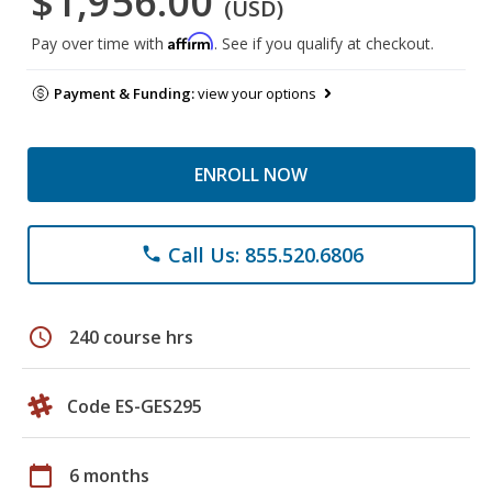
$1,956.00
(USD)
Affirm
Pay over time with
. See if you qualify at checkout.
Payment & Funding:
view your options
ENROLL NOW
Call Us: 855.520.6806
phone
schedule
240 course hrs
Code ES-GES295
calendar_today
6 months