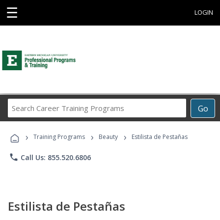
☰
LOGIN
Search
Go
Career
Training
›
›
›
Programs
Training Programs
Beauty
Estilista de Pestañas
phone
Call Us: 855.520.6806
Estilista de Pestañas