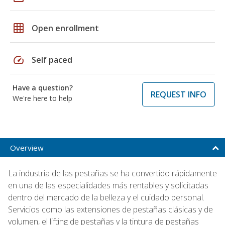
grid_on
Open enrollment
speed
Self paced
Have a question?
REQUEST INFO
We're here to help
Overview
La industria de las pestañas se ha convertido rápidamente
en una de las especialidades más rentables y solicitadas
dentro del mercado de la belleza y el cuidado personal.
Servicios como las extensiones de pestañas clásicas y de
volumen, el lifting de pestañas y la tintura de pestañas