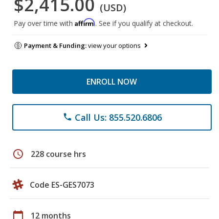
$2,415.00
(USD)
Affirm
Pay over time with
. See if you qualify at checkout.
Payment & Funding:
view your options
ENROLL NOW
Call Us: 855.520.6806
phone
schedule
228 course hrs
Code ES-GES7073
calendar_today
12 months