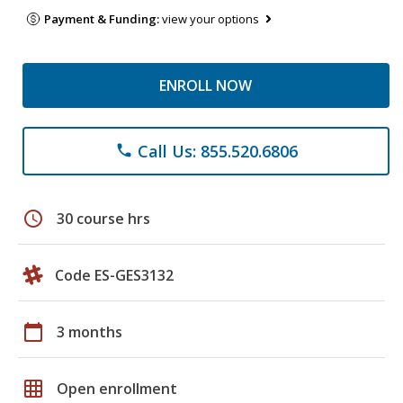
Payment & Funding:
view your options
ENROLL NOW
Call Us: 855.520.6806
phone
schedule
30 course hrs
Code ES-GES3132
calendar_today
3 months
grid_on
Open enrollment