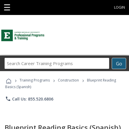
☰
LOGIN
Search
Go
Career
Training
›
›
›
Programs
Training Programs
Construction
Blueprint Reading
Basics (Spanish)
phone
Call Us: 855.520.6806
Blueprint Reading Basics (Spanish)