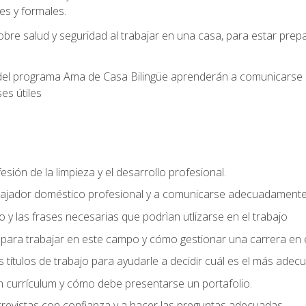
s y formales.
bre salud y seguridad al trabajar en una casa, para estar pre
del programa Ama de Casa Bilingüe aprenderán a comunicarse en 
es útiles
sión de la limpieza y el desarrollo profesional.
bajador doméstico profesional y a comunicarse adecuadament
 y las frases necesarias que podrìan utlizarse en el trabajo
para trabajar en este campo y cómo gestionar una carrera en e
 títulos de trabajo para ayudarle a decidir cuál es el más adec
 currículum y cómo debe presentarse un portafolio.
trevistas con confianza y a hacer las preguntas adecuadas.