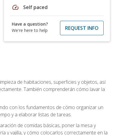
speed
Self paced
Have a question?
REQUEST INFO
We're here to help
mpieza de habitaciones, superficies y objetos, así
rrectamente. También comprenderán cómo lavar la
zando con los fundamentos de cómo organizar un
mpo y a elaborar listas de tareas.
eparación de comidas básicas, poner la mesa y
ría y vajilla, y cómo colocarlos correctamente en la