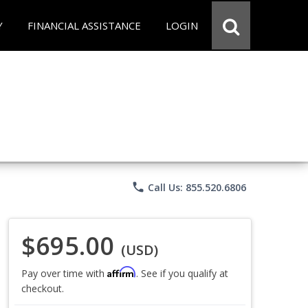
Y
FINANCIAL ASSISTANCE
LOGIN
phone
Call Us: 855.520.6806
$695.00
(USD)
Affirm
Pay over time with
. See if you qualify at
checkout.