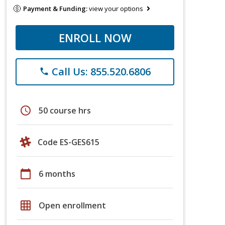
Payment & Funding:
view your options
ENROLL NOW
Call Us: 855.520.6806
phone
schedule
50 course hrs
Code ES-GES615
calendar_today
6 months
grid_on
Open enrollment