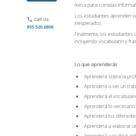
mesa para comidas informale
Los estudiantes aprenden so
phone
Call Us:
inesperados.
855.520.6806
Finalmente, los estudiantes 
incluyendo vocabulario y fras
Lo que aprenderás
Aprenderá sobre la profe
Aprenderá a ser un tra
Aprenderá el vocabulario
Aprenderá lo necesario 
Aprenderá los diferentes
Aprenderá a elaborar un
Aprenderá a realizar en