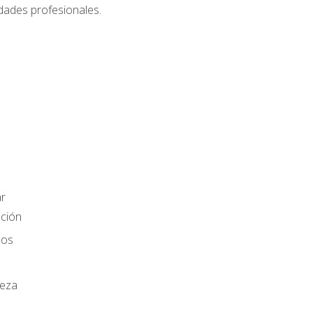
dades profesionales.
r
ación
los
ieza