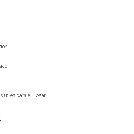
o
ados
sico
s útiles para el Hogar
s